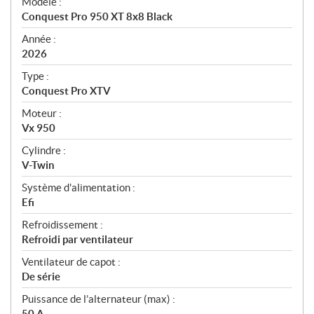
Modèle :
c
Conquest Pro 950 XT 8x8 Black
i
f
Année :
i
2026
c
Type :
a
Conquest Pro XTV
t
Moteur :
i
Vx 950
o
n
Cylindre :
s
V-Twin
Système d'alimentation :
Efi
Refroidissement :
Refroidi par ventilateur
Ventilateur de capot :
De série
Puissance de l’alternateur (max) :
50 A