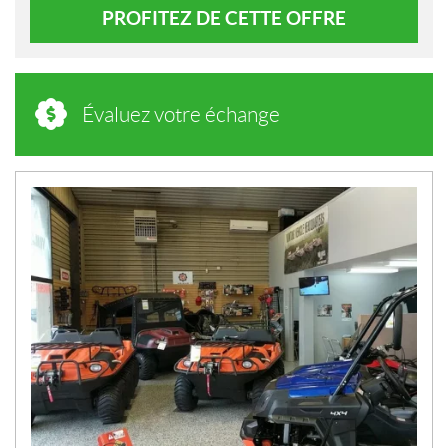
PROFITEZ DE CETTE OFFRE
Évaluez votre échange
N
O
U
V
E
L
L
E
S