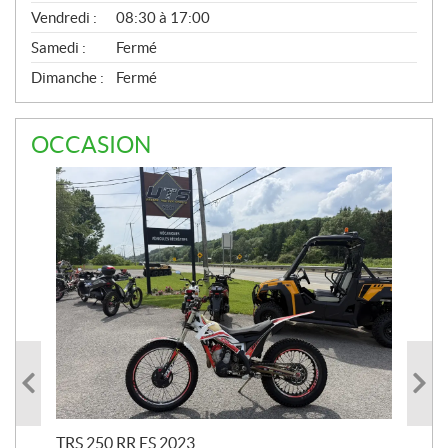
Vendredi :
08:30 à 17:00
Samedi :
Fermé
Dimanche :
Fermé
OCCASION
TRS 250 RR ES 2023
ARG