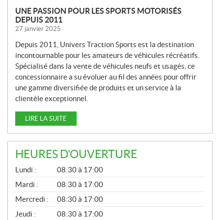
UNE PASSION POUR LES SPORTS MOTORISÉS
DEPUIS 2011
27 janvier 2025
Depuis 2011, Univers Traction Sports est la destination
incontournable pour les amateurs de véhicules récréatifs.
Spécialisé dans la vente de véhicules neufs et usagés, ce
concessionnaire a su évoluer au fil des années pour offrir
une gamme diversifiée de produits et un service à la
clientèle exceptionnel.
LIRE LA SUITE
HEURES D'OUVERTURE
G
Lundi :
08:30 à 17:00
É
N
Mardi :
08:30 à 17:00
É
Mercredi :
08:30 à 17:00
R
A
Jeudi :
08:30 à 17:00
L