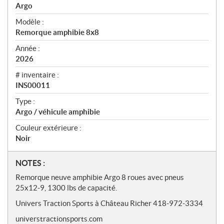
r
Argo
ç
u
Modèle :
Remorque amphibie 8x8
Année :
2026
# inventaire :
INS00011
Type :
Argo / véhicule amphibie
Couleur extérieure :
Noir
N
NOTES :
o
Remorque neuve amphibie Argo 8 roues avec pneus
t
25x12-9, 1300 lbs de capacité.
e
Univers Traction Sports à Château Richer 418-972-3334
s
universtractionsports.com