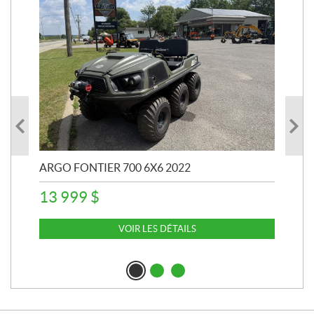
ARGO FONTIER 700 6X6 2022
TRS
13 999
$
6 
VOIR LES DÉTAILS