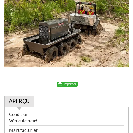
Imprimer
APERÇU
A
Condition:
p
Véhicule neuf
e
Manufacturier :