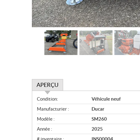
APERÇU
A
Condition:
Véhicule neuf
p
Manufacturier :
Ducar
e
r
Modèle :
SM260
ç
Année :
2025
u
# inventaire :
INS00004