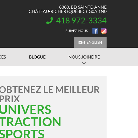
8380, BD SAINTE-ANNE
CHÂTEAU-RICHER
(QUÉBEC)
G0A 1N0
418 972-3334
INFORMATION :
SUIVEZ-NOUS
ENGLISH
CES
BLOGUE
NOUS JOINDRE
OBTENEZ LE MEILLEUR
PRIX
UNIVERS
TRACTION
SPORTS