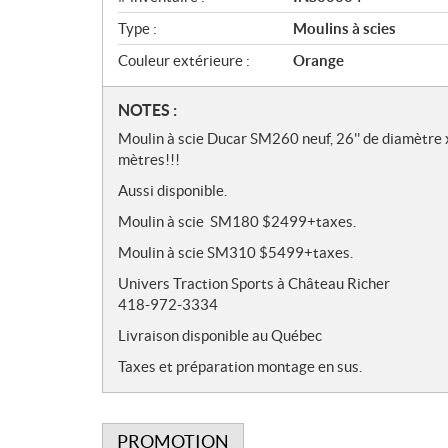
Type :
Moulins à scies
Couleur extérieure :
Orange
N
NOTES :
o
Moulin à scie Ducar SM260 neuf, 26'' de diamètre x 
t
mètres!!!
e
Aussi disponible.
s
Moulin à scie SM180 $2499+taxes.
Moulin à scie SM310 $5499+taxes.
Univers Traction Sports à Château Richer
418-972-3334
Livraison disponible au Québec
Taxes et préparation montage en sus.
PROMOTION