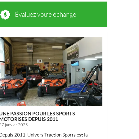
Évaluez votre échange
N
O
U
V
E
L
L
E
S
UNE PASSION POUR LES SPORTS
MOTORISÉS DEPUIS 2011
27 janvier 2025
Depuis 2011, Univers Traction Sports est la