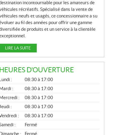
destination incontournable pour les amateurs de
véhicules récréatifs. Spécialisé dans la vente de
véhicules neufs et usagés, ce concessionnaire a su
évoluer au fil des années pour offrir une gamme
diversifiée de produits et un service à la clientèle
exceptionnel.
LIRE LA SUITE
HEURES D'OUVERTURE
G
Lundi :
08:30 à 17:00
É
N
Mardi :
08:30 à 17:00
É
Mercredi :
08:30 à 17:00
R
A
Jeudi :
08:30 à 17:00
L
Vendredi :
08:30 à 17:00
Samedi :
Fermé
Dimanche :
Fermé