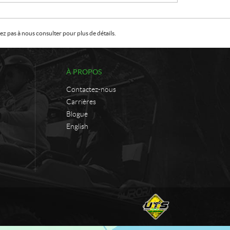
:
:
:
z pas à nous consulter pour plus de détails.
À PROPOS
Contactez-nous
Carrières
Blogue
English