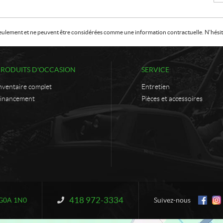
f seulement et ne peuvent être considérées comme une information contractuelle. N'hésite
PRODUITS D'OCCASION
SERVICE
nventaire complet
Entretien
inancement
Pièces et accessoires
418 972-3334
Information :
G0A 1N0
Suivez-nous