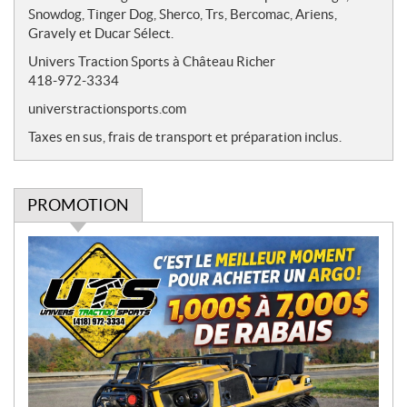
Snowdog, Tinger Dog, Sherco, Trs, Bercomac, Ariens,
Gravely et Ducar Sélect.
Univers Traction Sports à Château Richer
418-972-3334
universtractionsports.com
Taxes en sus, frais de transport et préparation inclus.
PROMOTION
P
r
o
m
o
t
i
o
n