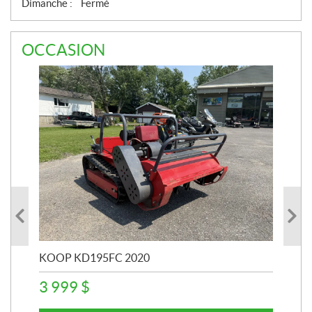
Dimanche :
Fermé
OCCASION
KOOP KD195FC 2020
TRS
3 999
$
6 