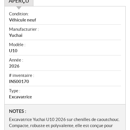
APERÇU
A
Condition:
p
Véhicule neuf
e
Manufacturier :
r
Yuchai
ç
u
Modèle :
U10
Année :
2026
# inventaire :
INS00170
Type :
Excavatrice
N
NOTES :
o
Excavatrice Yuchai U10 2026 sur chenilles de caoutchouc.
t
Compacte, robuste et polyvalente, elle est conçue pour