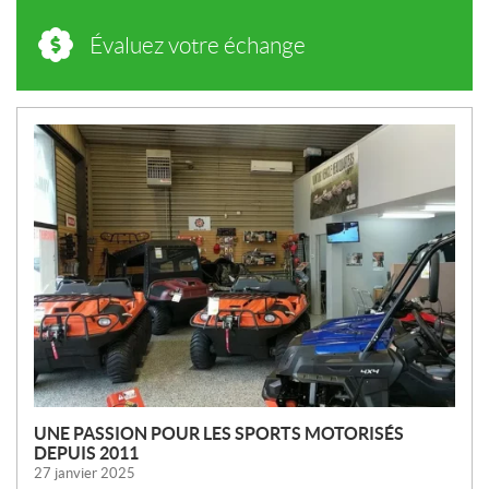
Évaluez votre échange
N
O
U
V
E
L
L
E
S
UNE PASSION POUR LES SPORTS MOTORISÉS
DEPUIS 2011
27 janvier 2025