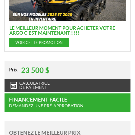
LE MEILLEUR MOMENT POUR ACHETER VOTRE
ARGO C’EST MAINTENANT!!!!!
VOIR CETTE PROMOTION
23 500
$
Prix :
CALCULATRICE
DE PAIEMENT
FINANCEMENT FACILE
DEMANDEZ UNE PRÉ-APPROBATION
OBTENEZ LE MEILLEUR PRIX