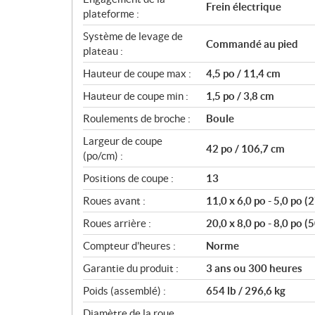
Frein électrique
plateforme :
Système de levage de
Commandé au pied
plateau :
Hauteur de coupe max :
4,5 po / 11,4 cm
Hauteur de coupe min :
1,5 po / 3,8 cm
Roulements de broche :
Boule
Largeur de coupe
42 po / 106,7 cm
(po/cm) :
Positions de coupe :
13
Roues avant :
11,0 x 6,0 po - 5,0 po (
Roues arrière :
20,0 x 8,0 po - 8,0 po (
Compteur d'heures :
Norme
Garantie du produit :
3 ans ou 300 heures
Poids (assemblé) :
654 lb / 296,6 kg
Diamètre de la roue