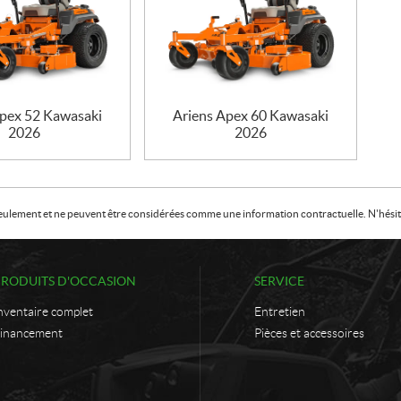
Apex 52 Kawasaki
Ariens Apex 60 Kawasaki
2026
2026
f seulement et ne peuvent être considérées comme une information contractuelle. N'hésite
PRODUITS D'OCCASION
SERVICE
nventaire complet
Entretien
inancement
Pièces et accessoires