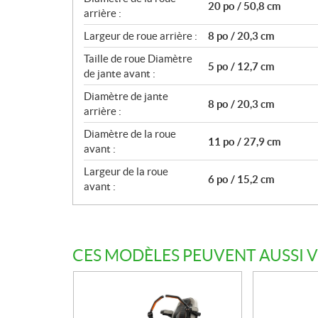
20 po / 50,8 cm
arrière :
Largeur de roue arrière :
8 po / 20,3 cm
Taille de roue Diamètre
5 po / 12,7 cm
de jante avant :
Diamètre de jante
8 po / 20,3 cm
arrière :
Diamètre de la roue
11 po / 27,9 cm
avant :
Largeur de la roue
6 po / 15,2 cm
avant :
CES MODÈLES PEUVENT AUSSI 