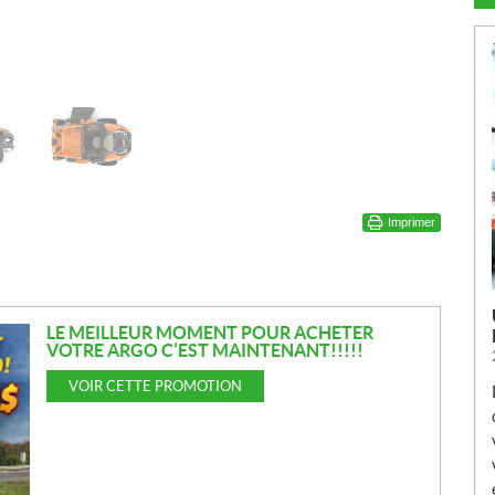
Imprimer
LE MEILLEUR MOMENT POUR ACHETER
VOTRE ARGO C’EST MAINTENANT!!!!!
VOIR CETTE PROMOTION