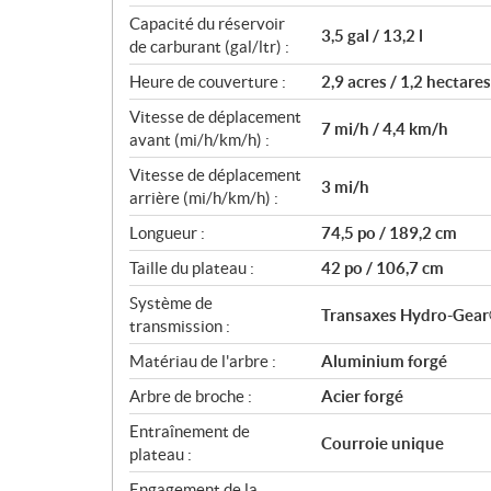
n
Capacité du réservoir
s
3,5 gal / 13,2 l
de carburant (gal/ltr) :
Heure de couverture :
2,9 acres / 1,2 hectares
Vitesse de déplacement
7 mi/h / 4,4 km/h
avant (mi/h/km/h) :
Vitesse de déplacement
3 mi/h
arrière (mi/h/km/h) :
Longueur :
74,5 po / 189,2 cm
Taille du plateau :
42 po / 106,7 cm
Système de
Transaxes Hydro-Gea
transmission :
Matériau de l'arbre :
Aluminium forgé
Arbre de broche :
Acier forgé
Entraînement de
Courroie unique
plateau :
Engagement de la