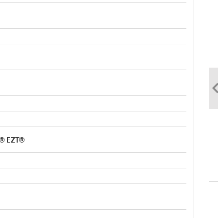
r® EZT®