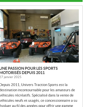
N
O
U
V
E
L
L
E
S
UNE PASSION POUR LES SPORTS
MOTORISÉS DEPUIS 2011
27 janvier 2025
Depuis 2011, Univers Traction Sports est la
destination incontournable pour les amateurs de
véhicules récréatifs. Spécialisé dans la vente de
véhicules neufs et usagés, ce concessionnaire a su
évoluer au fil des années pour offrir une gamme