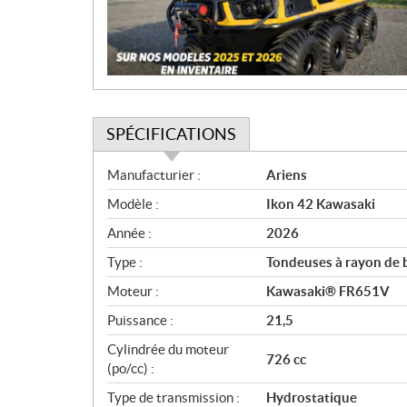
o
n
SPÉCIFICATIONS
S
Manufacturier :
Ariens
p
Modèle :
Ikon 42 Kawasaki
é
c
Année :
2026
i
Type :
Tondeuses à rayon de 
f
i
Moteur :
Kawasaki® FR651V
c
Puissance :
21,5
a
Cylindrée du moteur
t
726 cc
(po/cc) :
i
o
Type de transmission :
Hydrostatique