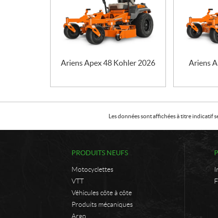
Ariens Apex 48 Kohler 2026
Ariens 
Les données sont affichées à titre indicati
PRODUITS NEUFS
Motocyclettes
I
VTT
F
Véhicules côte à côte
Produits mécaniques
Argo