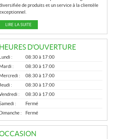
diversifiée de produits et un service à la clientèle
exceptionnel.
LIRE LA SUITE
HEURES D'OUVERTURE
G
Lundi :
08:30 à 17:00
É
N
Mardi :
08:30 à 17:00
É
Mercredi :
08:30 à 17:00
R
A
Jeudi :
08:30 à 17:00
L
Vendredi :
08:30 à 17:00
Samedi :
Fermé
Dimanche :
Fermé
OCCASION