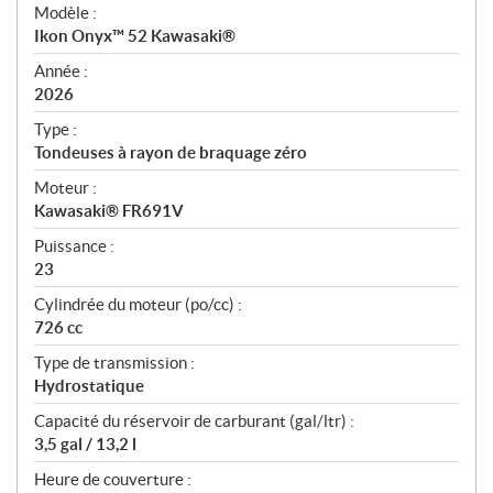
é
Modèle :
c
Ikon Onyx™ 52 Kawasaki®
i
f
Année :
i
2026
c
Type :
a
Tondeuses à rayon de braquage zéro
t
Moteur :
i
Kawasaki® FR691V
o
n
Puissance :
s
23
Cylindrée du moteur (po/cc) :
726 cc
Type de transmission :
Hydrostatique
Capacité du réservoir de carburant (gal/ltr) :
3,5 gal / 13,2 l
Heure de couverture :