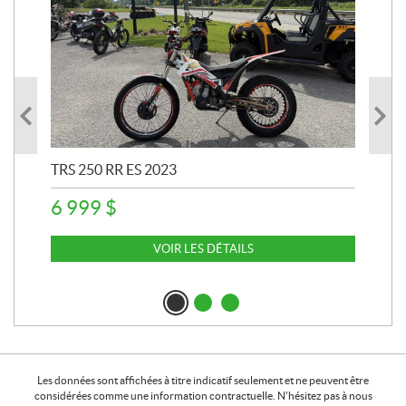
TRS 250 RR ES 2023
ARG
6 999
$
13
VOIR LES DÉTAILS
Les données sont affichées à titre indicatif seulement et ne peuvent être
considérées comme une information contractuelle. N'hésitez pas à nous