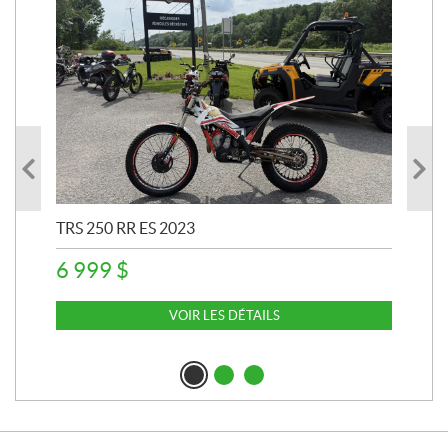
TRS 250 RR ES 2023
ARG
6 999
$
13
VOIR LES DÉTAILS