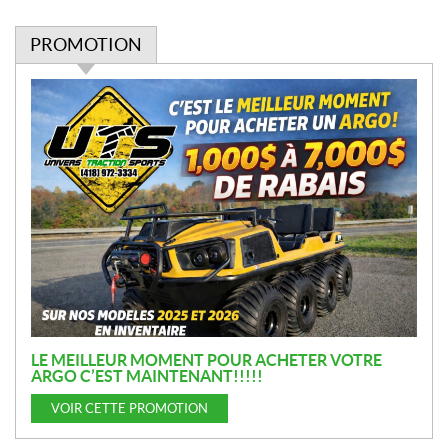
PROMOTION
P
r
o
m
o
t
i
o
n
LE MEILLEUR MOMENT POUR ACHETER VOTRE
ARGO C’EST MAINTENANT!!!!!
VOIR CETTE PROMOTION