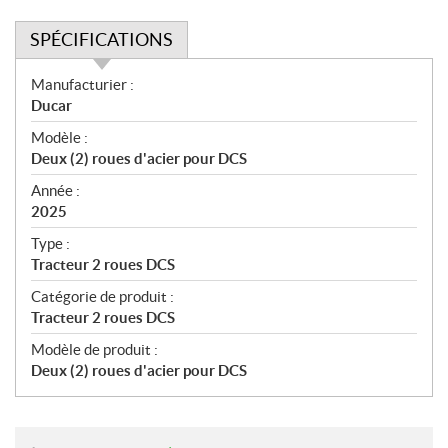
SPÉCIFICATIONS
S
Manufacturier :
p
Ducar
é
Modèle :
c
Deux (2) roues d'acier pour DCS
i
f
Année :
i
2025
c
Type :
a
Tracteur 2 roues DCS
t
Catégorie de produit :
i
Tracteur 2 roues DCS
o
n
Modèle de produit :
s
Deux (2) roues d'acier pour DCS