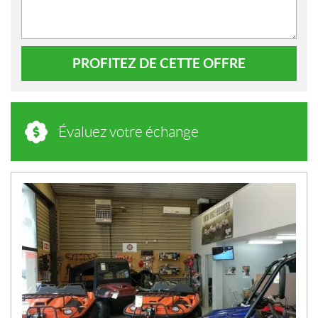
PROFITEZ DE CETTE OFFRE
Évaluez votre échange
N
O
U
V
E
L
L
E