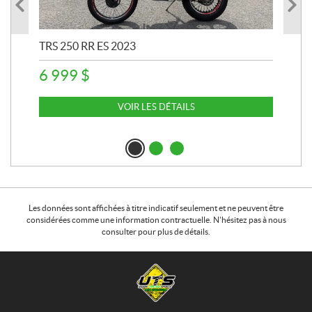
TRS 250 RR ES 2023
ARG
6 999
$
13
VOIR LES DÉTAILS
Les données sont affichées à titre indicatif seulement et ne peuvent être
considérées comme une information contractuelle. N'hésitez pas à nous
consulter pour plus de détails.
C
U
o
n
n
i