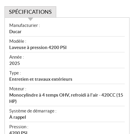
SPÉCIFICATIONS
S
Manufacturier :
p
Ducar
é
Modèle :
c
Laveuse à pression 4200 PSI
i
f
Année :
i
2025
c
Type :
a
Entretien et travaux extérieurs
t
Moteur :
i
Monocylindre à 4 temps OHV, refroidi à l'air - 420CC (15
o
HP)
n
s
Système de démarrage :
À rappel
Pression :
4200 PSI