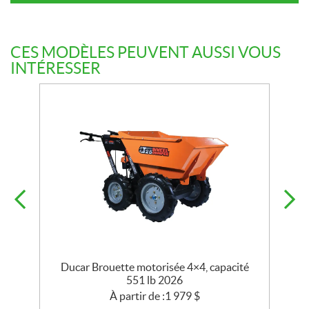
CES MODÈLES PEUVENT AUSSI VOUS
INTÉRESSER
Ducar Brouette motorisée 4×4, capacité
D
551 lb 2026
À partir de :
1 979
$