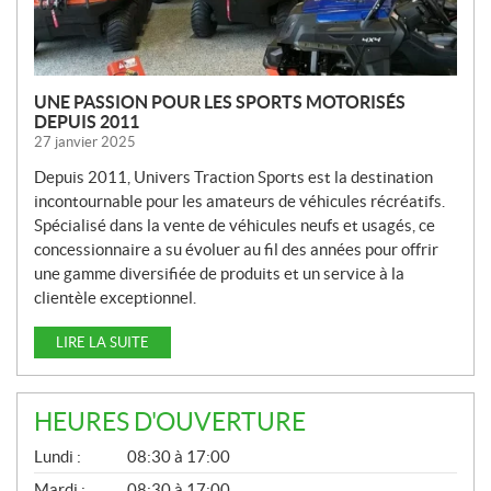
S
UNE PASSION POUR LES SPORTS MOTORISÉS
DEPUIS 2011
27 janvier 2025
Depuis 2011, Univers Traction Sports est la destination
incontournable pour les amateurs de véhicules récréatifs.
Spécialisé dans la vente de véhicules neufs et usagés, ce
concessionnaire a su évoluer au fil des années pour offrir
une gamme diversifiée de produits et un service à la
clientèle exceptionnel.
LIRE LA SUITE
HEURES D'OUVERTURE
G
Lundi :
08:30 à 17:00
É
N
Mardi :
08:30 à 17:00