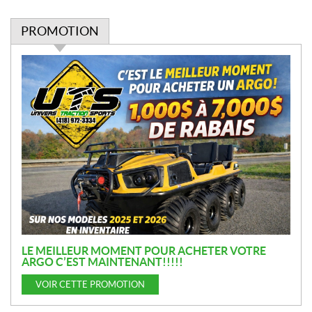
PROMOTION
P
r
o
m
o
t
i
o
n
LE MEILLEUR MOMENT POUR ACHETER VOTRE
ARGO C’EST MAINTENANT!!!!!
VOIR CETTE PROMOTION