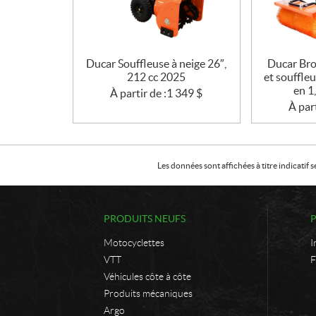
Ducar Souffleuse à neige 26″,
Ducar Bro
212 cc 2025
et souffleu
en 1
À partir de :
1 349
$
À part
Les données sont affichées à titre indicati
PRODUITS NEUFS
Motocyclettes
I
VTT
F
Véhicules côte à côte
Produits mécaniques
Argo