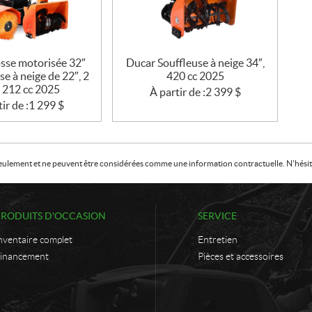
sse motorisée 32″
Ducar Souffleuse à neige 34″,
se à neige de 22″, 2
420 cc 2025
, 212 cc 2025
À partir de :
2 399
$
ir de :
1 299
$
f seulement et ne peuvent être considérées comme une information contractuelle. N'hésite
PRODUITS D'OCCASION
SERVICE
nventaire complet
Entretien
inancement
Pièces et accessoires