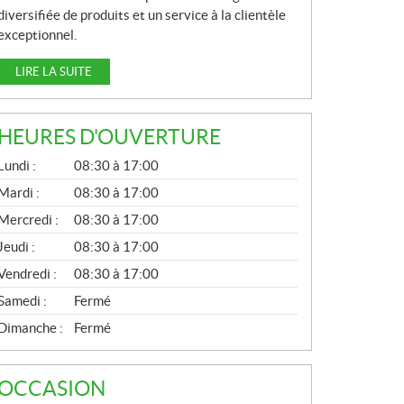
diversifiée de produits et un service à la clientèle
exceptionnel.
LIRE LA SUITE
HEURES D'OUVERTURE
G
Lundi :
08:30 à 17:00
É
N
Mardi :
08:30 à 17:00
É
Mercredi :
08:30 à 17:00
R
A
Jeudi :
08:30 à 17:00
L
Vendredi :
08:30 à 17:00
Samedi :
Fermé
Dimanche :
Fermé
OCCASION