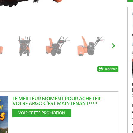
Imprimer
LE MEILLEUR MOMENT POUR ACHETER
VOTRE ARGO C’EST MAINTENANT!!!!!
VOIR CETTE PROMOTION