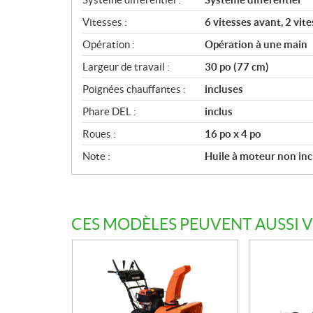
o
Vitesses :
6 vitesses avant, 2 vite
n
s
Opération :
Opération à une main
Largeur de travail :
30 po (77 cm)
Poignées chauffantes :
incluses
Phare DEL :
inclus
Roues :
16 po x 4 po
Note :
Huile à moteur non inc
CES MODÈLES PEUVENT AUSSI 