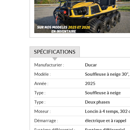
i
o
n
SPÉCIFICATIONS
S
Manufacturier :
Ducar
p
Modèle :
Souffleuse à neige 30″,
é
c
Année :
2025
i
Type :
Souffleuse à neige
f
i
Type :
Deux phases
c
Moteur :
Loncin à 4 temps, 302 
a
Démarrage :
électrique et à rappel
t
i
Système différentiel :
Système différentiel