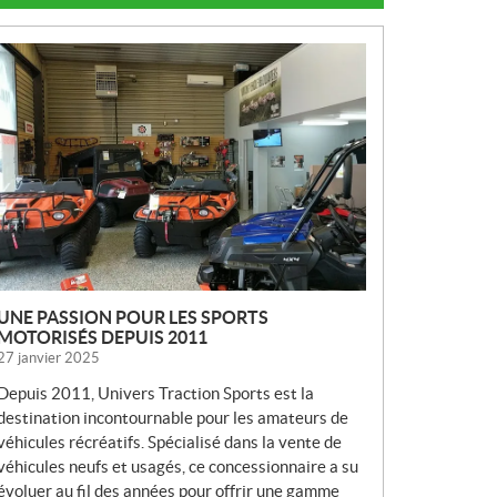
N
O
U
V
E
L
L
E
S
UNE PASSION POUR LES SPORTS
MOTORISÉS DEPUIS 2011
27 janvier 2025
Depuis 2011, Univers Traction Sports est la
destination incontournable pour les amateurs de
véhicules récréatifs. Spécialisé dans la vente de
véhicules neufs et usagés, ce concessionnaire a su
évoluer au fil des années pour offrir une gamme