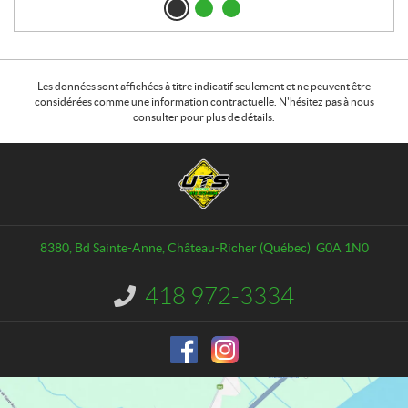
Les données sont affichées à titre indicatif seulement et ne peuvent être
considérées comme une information contractuelle. N'hésitez pas à nous
consulter pour plus de détails.
C
U
o
n
n
i
t
v
a
e
8380, Bd Sainte-Anne
,
Château-Richer
(Québec)
G0A 1N0
c
r
t
s
418 972-3334
I
T
n
r
f
o
a
r
c
m
t
a
i
t