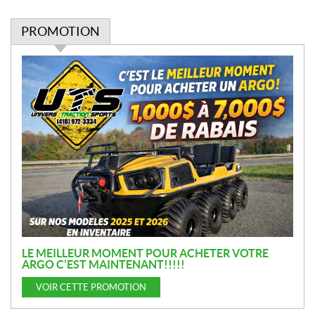
PROMOTION
P
r
o
m
o
t
i
o
n
LE MEILLEUR MOMENT POUR ACHETER VOTRE
ARGO C’EST MAINTENANT!!!!!
VOIR CETTE PROMOTION