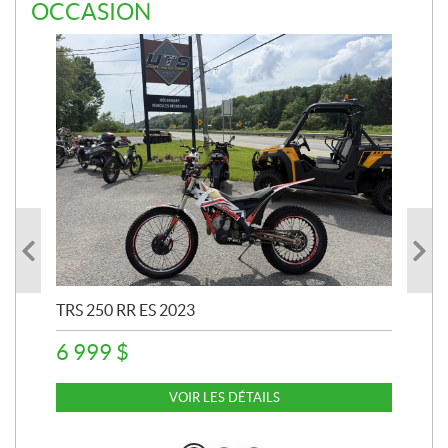
OCCASION
TRS 250 RR ES 2023
ARG
6 999
$
13
VOIR LES DÉTAILS