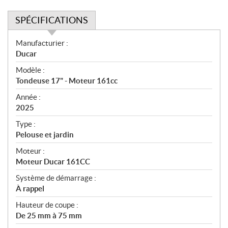
SPÉCIFICATIONS
S
Manufacturier :
p
Ducar
é
Modèle :
c
Tondeuse 17" - Moteur 161cc
i
f
Année :
i
2025
c
Type :
a
Pelouse et jardin
t
Moteur :
i
Moteur Ducar 161CC
o
n
Système de démarrage :
s
À rappel
Hauteur de coupe :
De 25 mm à 75 mm